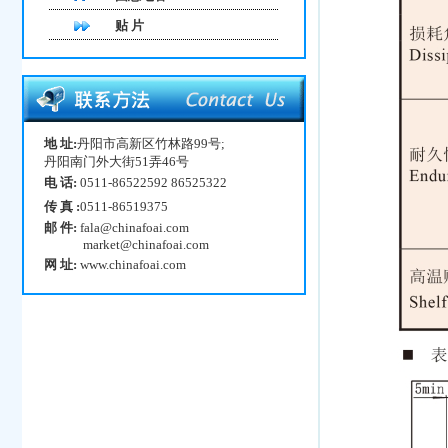
贴 片
地 址:
丹阳市高新区竹林路99号;
丹阳南门外大街51弄46号
电 话:
0511-86522592 86525322
传 真 :
0511-86519375
邮 件:
fala@chinafoai.com
market@chinafoai.com
网 址:
www.chinafoai.com