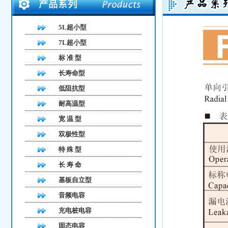
5L超小型
7L超小型
标 准 型
长寿命型
低阻抗型
耐高温型
宽 温 型
双极性型
特 殊 型
长 寿 命
基板自立型
音频电容
充电桩电容
固态电容