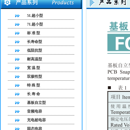
5L超小型
7L超小型
标 准 型
长寿命型
低阻抗型
耐高温型
宽 温 型
双极性型
特 殊 型
长 寿 命
基板自立型
音频电容
充电桩电容
固态电容