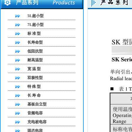
5L超小型
7L超小型
标 准 型
长寿命型
低阻抗型
耐高温型
宽 温 型
双极性型
特 殊 型
长 寿 命
基板自立型
音频电容
充电桩电容
固态电容