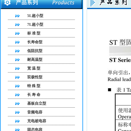
5L超小型
7L超小型
标 准 型
长寿命型
低阻抗型
耐高温型
宽 温 型
双极性型
特 殊 型
长 寿 命
基板自立型
音频电容
充电桩电容
固态电容