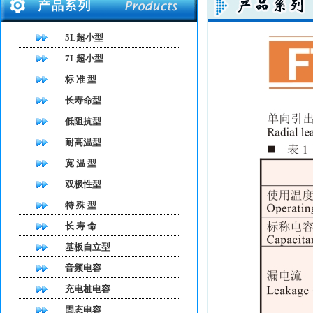
5L超小型
7L超小型
标 准 型
长寿命型
低阻抗型
耐高温型
宽 温 型
双极性型
特 殊 型
长 寿 命
基板自立型
音频电容
充电桩电容
固态电容