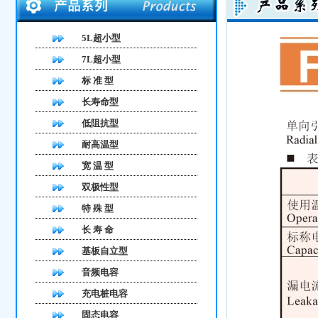
5L超小型
7L超小型
标 准 型
长寿命型
低阻抗型
耐高温型
宽 温 型
双极性型
特 殊 型
长 寿 命
基板自立型
音频电容
充电桩电容
固态电容