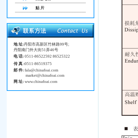
贴 片
地 址:
丹阳市高新区竹林路99号;
丹阳南门外大街51弄46号
电 话:
0511-86522592 86525322
传 真 :
0511-86519375
邮 件:
fala@chinafoai.com
market@chinafoai.com
网 址:
www.chinafoai.com