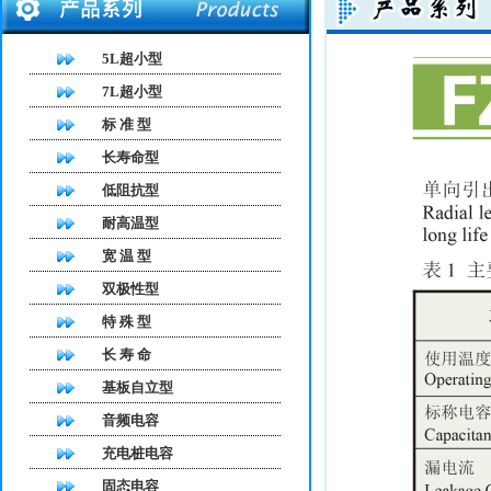
5L超小型
7L超小型
标 准 型
长寿命型
低阻抗型
耐高温型
宽 温 型
双极性型
特 殊 型
长 寿 命
基板自立型
音频电容
充电桩电容
固态电容