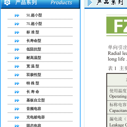
5L超小型
7L超小型
标 准 型
长寿命型
低阻抗型
耐高温型
宽 温 型
双极性型
特 殊 型
长 寿 命
基板自立型
音频电容
充电桩电容
固态电容