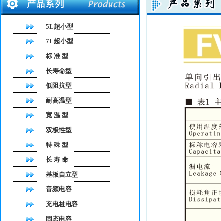
5L超小型
7L超小型
标 准 型
长寿命型
低阻抗型
耐高温型
宽 温 型
双极性型
特 殊 型
长 寿 命
基板自立型
音频电容
充电桩电容
固态电容